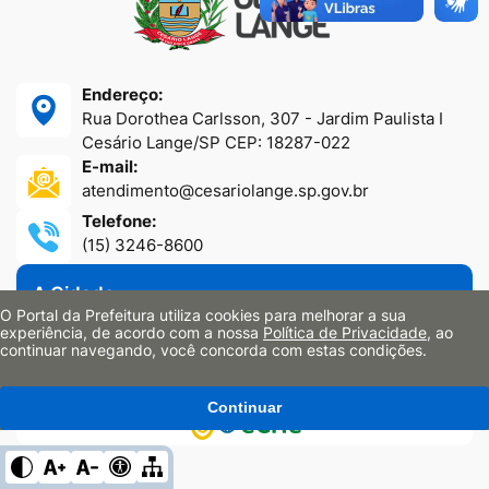
Endereço:
Rua Dorothea Carlsson, 307 - Jardim Paulista I
Cesário Lange/SP CEP: 18287-022
E-mail:
atendimento@cesariolange.sp.gov.br
Telefone:
(15) 3246-8600
A Cidade
O Portal da Prefeitura utiliza cookies para melhorar a sua
Secretarias
experiência, de acordo com a nossa
Política de Privacidade
, ao
Portal da Transparência
continuar navegando, você concorda com estas condições.
Sites Oficiais
Continuar