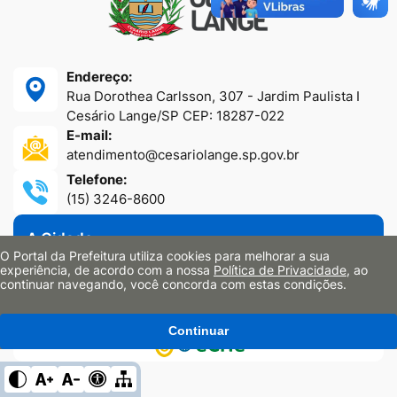
Endereço:
Rua Dorothea Carlsson, 307 - Jardim Paulista I
Cesário Lange/SP CEP: 18287-022
E-mail:
atendimento@cesariolange.sp.gov.br
Telefone:
(15) 3246-8600
A Cidade
O Portal da Prefeitura utiliza cookies para melhorar a sua
Secretarias
experiência, de acordo com a nossa
Política de Privacidade
, ao
Portal da Transparência
continuar navegando, você concorda com estas condições.
Sites Oficiais
Continuar