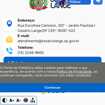
Endereço:
Rua Dorothea Carlsson, 307 - Jardim Paulista I
Cesário Lange/SP CEP: 18287-022
E-mail:
atendimento@cesariolange.sp.gov.br
Telefone:
(15) 3246-8600
A Cidade
O Portal da Prefeitura utiliza cookies para melhorar a sua
Secretarias
experiência, de acordo com a nossa
Política de Privacidade
, ao
Portal da Transparência
continuar navegando, você concorda com estas condições.
Sites Oficiais
Continuar